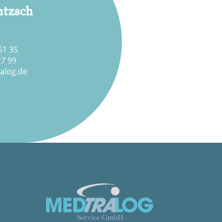
tzsch
51 35
27 99
alog.de