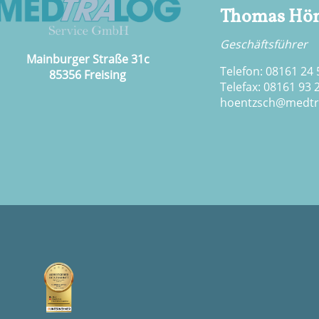
Thomas Hön
Geschäftsführer
Mainburger Straße 31c
Telefon: 08161 24 
85356 Freising
Telefax: 08161 93 
hoentzsch@medtr